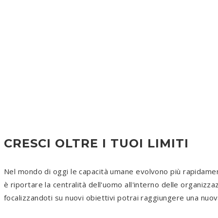
IL SUCCESSO È L'OBIETTIVO
RICERCA LA LEADERSH
CRESCI OLTRE I TUOI LIMITI
Nel mondo di oggi le capacità umane evolvono più rapidamen
è riportare la centralità dell'uomo all'interno delle organizzaz
focalizzandoti su nuovi obiettivi potrai raggiungere una nu