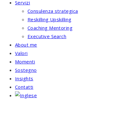
Servizi
Consulenza strategica
Reskilling Upskilling
Coaching Mentoring
Executive Search
About me
Valori
Momenti
Sostegno
Insights
Contatti
HUMAN RESOURCES
RICARICA TE STESSO